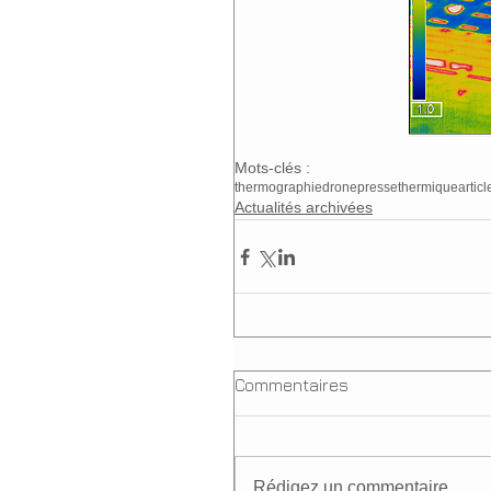
Mots-clés :
thermographie
drone
presse
thermique
articl
Actualités archivées
Commentaires
Rédigez un commentaire...