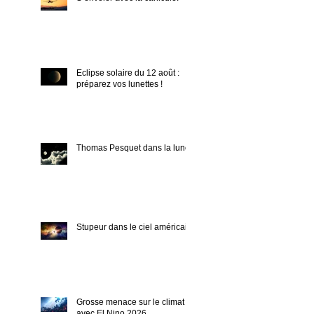
Eclipse solaire du 12 août :
préparez vos lunettes !
Thomas Pesquet dans la lune !
Stupeur dans le ciel américain.
Grosse menace sur le climat
avec El Nino 2026.