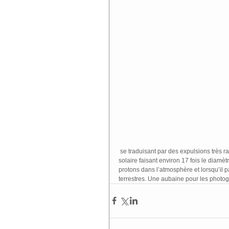
 se traduisant par des expulsions très rapides et très denses sous l’effet du vent. Elles provenaient d’une tache 
solaire faisant environ 17 fois le diamèt
protons dans l’atmosphère et lorsqu’il p
terrestres. Une aubaine pour les photog