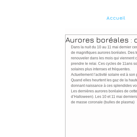
Accueil
Aurores boréales : o
Dans la nuit du 10 au 11 mai dernier cer
de magnifiques aurores boréales. Des t
renouveler dans les mois qui viennent ca
prendre le relai. Ces cycles de 11ans s
solaires plus intenses et fréquentes.
Actuellement l’activité solaire est à son
Quand elles heurtent les gaz de la hau
donnant naissance à ces splendides voile
Les dernières aurores boréales de cett
d’Halloween). Les 10 et 11 mai derniers 
de masse coronale (bulles de plasma)