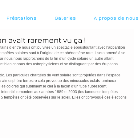
Préstations
Galeries
A propos de nou
n avait rarement vu ça !
tains d’entre nous ont pu vivre un spectacle époustouflant avec l’apparition 
empêtes solaires sont à l’origine de ce phénomène rare. Il sera amené à se 
r nous nous rapprochons de la fin d’un cycle solaire un autre allant 
ont bien connus des astrophysiciens et se distinguent par des éruptions 
 pic. Les particules chargées du vent solaire sont projetées dans l’espace. 
te atmosphère terrestre cela provoque des minuscules éclats lumineux 
s colorés qui subliment le ciel à la façon d’un tube fluorescent.
e intensité remontent aux années 1989 et 2003 (les fameuses tempêtes 
5 tempêtes ont été observées sur le soleil. Elles ont provoqué des éjections 