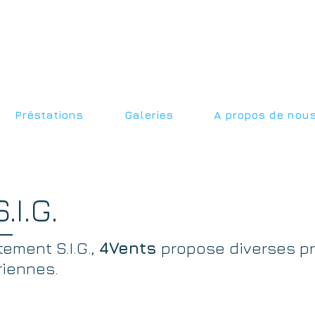
Préstations
Galeries
A propos de nou
.I.G.
ement S.I.G.,
4Vents
propose diverses pr
riennes.