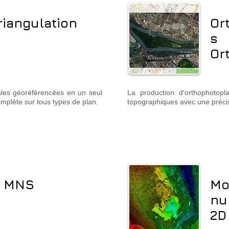
riangulation
Or
s
Or
les géoréférencées en un seul
La production d'orthophotopl
omplète sur tous types de plan.
topographiques avec une précis
/ MNS
Mo
nu
2D