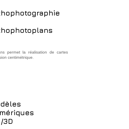
thophotographie
thophotoplans
ans permet la réalisation de cartes
ion centimétrique.
dèles
mériques
 /3D