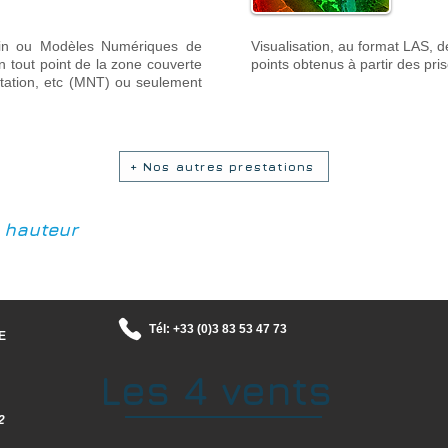
in ou Modèles Numériques de
Visualisation, au format LAS, 
en tout point de la zone couverte
points obtenus à partir des pri
étation, etc (MNT) ou seulement
+ Nos autres prestations
a
hauteur
Tél: +33 (0)3 83 53 47 73
E
Les 4 vents
2