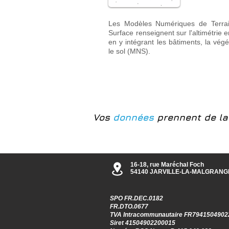
Les Modèles Numériques de Terra
Surface renseignent sur l'altimétrie 
en y intégrant les bâtiments, la vég
le sol (MNS).
Vos
données
prennent
de l
16-18, rue Maréchal Foch
54140 JARVILLE-LA-MALGRANG
SPO FR.DEC.0182
FR.DTO.0677
TVA Intracommunautaire FR7941504902
Siret 41504902200015