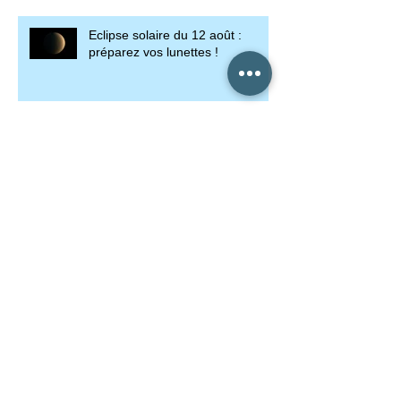
Eclipse solaire du 12 août :
préparez vos lunettes !
Thomas Pesquet dans la lune !
Stupeur dans le ciel américain.
Grosse menace sur le climat
avec El Nino 2026.