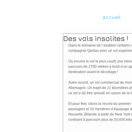
Accueil
Des vols insolites !
Dans le domaine de l’aviation certains 
compagnie Qantas avec un vol expérimen
Ou encore le vol le plus court( une minut
parcours de 2700 mètres à bord d’un app
destination avant le décollage !
Autre record, un vol commercial de moin
Allemagne. Un trajet de 21 kilomètres pl
ce vol a dû être annulé en raison de la
Et pour finir, citons le record du premie
passagers et 10 membres d’équipage à b
Nouvelle Zélande à partir de New York m
contraint à parcourir plus de 50.600 ki