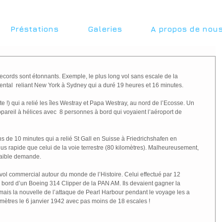
Préstations
Galeries
A propos de nou
records sont étonnants. Exemple, le plus long vol sans escale de la 
tal  reliant New York à Sydney qui a duré 19 heures et 16 minutes.
e !) qui a relié les îles Westray et Papa Westray, au nord de l’Ecosse. Un 
areil à hélices avec  8 personnes à bord qui voyaient l’aéroport de 
s de 10 minutes qui a relié St Gall en Suisse à Friedrichshafen en 
us rapide que celui de la voie terrestre (80 kilomètres). Malheureusement, 
 faible demande.
r vol commercial autour du monde de l’Histoire. Celui effectué par 12 
ord d’un Boeing 314 Clipper de la PAN AM. Ils devaient gagner la 
ais la nouvelle de l’attaque de Pearl Harbour pendant le voyage les a 
lomètres le 6 janvier 1942 avec pas moins de 18 escales !