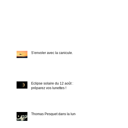
S’envoler avec la canicule.
Eclipse solaire du 12 août :
préparez vos lunettes !
Thomas Pesquet dans la lune !