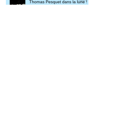
Thomas Pesquet dans la lune !
Stupeur dans le ciel américain.
Grosse menace sur le climat
avec El Nino 2026.
Drones, robots, l’armée
ukrainienne reprend du poil de la
bête.